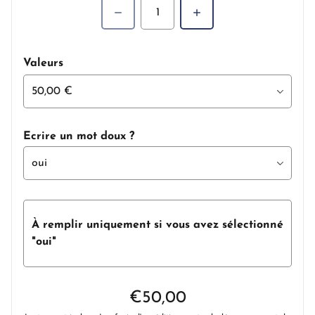
Quantité
Valeurs
Ecrire un mot doux ?
À remplir uniquement si vous avez sélectionné
"oui"
Prix régulier
€50,00